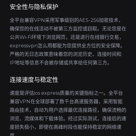
安全性与隐私保护
全平台兼容VPN采用军事级别的AES-256加密技术，
确保您的在线活动不被第三方监控或窃取。无论您是在
公共Wi-Fi环境下浏览网页，还是进行在线银行交易，
expressvpn怎么用都能为您提供全方位的安全保障。
严格的无日志政策意味着您的浏览历史、连接时间和
IP地址等信息不会被存储或共享给任何第三方。
连接速度与稳定性
速度是评估ios express质量的关键指标之一。全平台
兼容VPN在全球部署了数千台高速服务器，采用智能
路由技术，自动为用户选择最优连接路径，确保流畅的
浏览、流媒体和下载体验。经过实际测试，连接后的速
度损失极小，即使在高峰时段也能保持稳定的网络速
度。