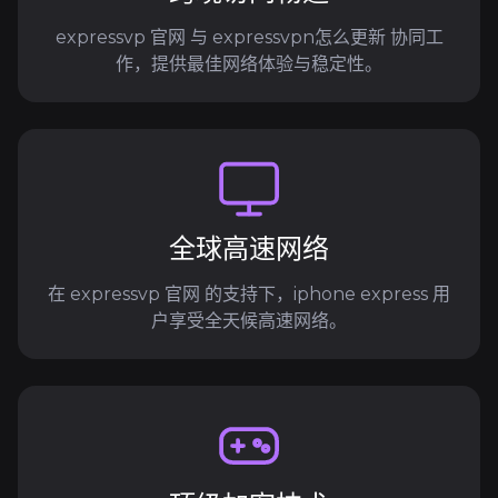
expressvp 官网 与 expressvpn怎么更新 协同工
作，提供最佳网络体验与稳定性。
全球高速网络
在 expressvp 官网 的支持下，iphone express 用
户享受全天候高速网络。